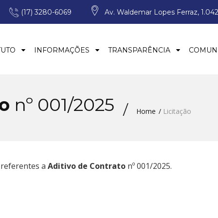
(17) 3280-6069
Av. Waldemar Lopes Ferraz, 1.042
TUTO
INFORMAÇÕES
TRANSPARÊNCIA
COMUN
to
nº 001/2025
Home
Licitação
 referentes a
Aditivo de Contrato
nº 001/2025.