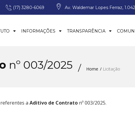
(17) 3280-6069
Av. Waldemar Lopes Ferraz, 1.042
TUTO
INFORMAÇÕES
TRANSPARÊNCIA
COMUN
to
nº 003/2025
Home
Licitação
 referentes a
Aditivo de Contrato
nº 003/2025.